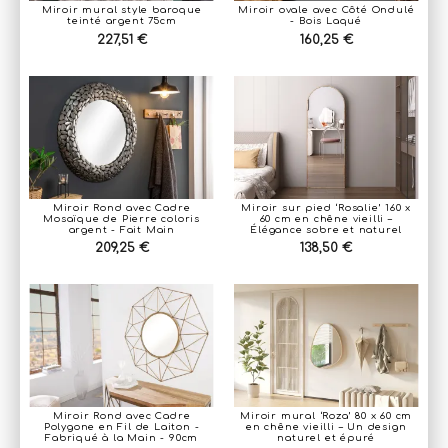
Miroir mural style baroque
Miroir ovale avec Côté Ondulé
teinté argent 75cm
- Bois Laqué
227,51 €
160,25 €
Miroir Rond avec Cadre
Miroir sur pied ‘Rosalie’ 160 x
Mosaïque de Pierre coloris
60 cm en chêne vieilli –
argent - Fait Main
Élégance sobre et naturel
209,25 €
138,50 €
Miroir Rond avec Cadre
Miroir mural ‘Roza’ 80 x 60 cm
Polygone en Fil de Laiton -
en chêne vieilli – Un design
Fabriqué à la Main - 90cm
naturel et épuré