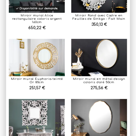
Disponibilité sur demande.
Miroir mural Alice
Miroir Rond avec Cadre en
rectangulaire coloris argent
Feuilles de Ginkgo - Fait Main
160cm
350,13 €
650,22 €
Miroir mural Euphoria teinté
Miroir mural en métal design
Or 85cm
coloris doré 50cm
251,57 €
275,56 €