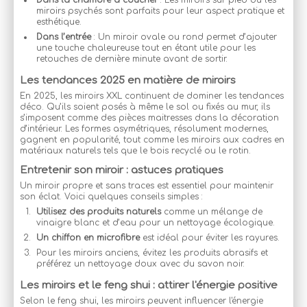
Dans la chambre à coucher
: Les miroirs sur pied ou les
miroirs psychés sont parfaits pour leur aspect pratique et
esthétique.
Dans l’entrée
: Un miroir ovale ou rond permet d’ajouter
une touche chaleureuse tout en étant utile pour les
retouches de dernière minute avant de sortir.
Les tendances 2025 en matière de miroirs
En 2025, les miroirs XXL continuent de dominer les tendances
déco. Qu’ils soient posés à même le sol ou fixés au mur, ils
s’imposent comme des pièces maitresses dans la décoration
d’intérieur. Les formes asymétriques, résolument modernes,
gagnent en popularité, tout comme les miroirs aux cadres en
matériaux naturels tels que le bois recyclé ou le rotin.
Entretenir son miroir : astuces pratiques
Un miroir propre et sans traces est essentiel pour maintenir
son éclat. Voici quelques conseils simples :
Utilisez des produits naturels
comme un mélange de
vinaigre blanc et d’eau pour un nettoyage écologique.
Un chiffon en microfibre
est idéal pour éviter les rayures.
Pour les miroirs anciens, évitez les produits abrasifs et
préférez un nettoyage doux avec du savon noir.
Les miroirs et le feng shui : attirer l'énergie positive
Selon le feng shui, les miroirs peuvent influencer l'énergie