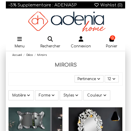
-5% Supplementaire : ADENIA5P
Wishlist (
0
)
0
Menu
Rechercher
Connexion
Panier
Accueil
Déco
Miroirs
MIROIRS
Pertinence
12
Matière
Forme
Styles
Couleur