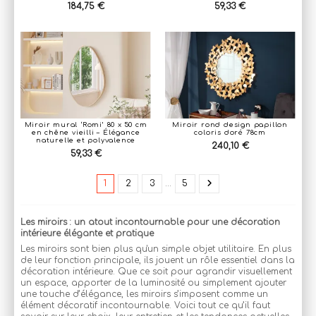
184,75 €
59,33 €
Miroir mural ‘Romi’ 80 x 50 cm
Miroir rond design papillon
en chêne vieilli – Élégance
coloris doré 78cm
naturelle et polyvalence
240,10 €
59,33 €
1
2
3
…
5
Les miroirs : un atout incontournable pour une décoration
intérieure élégante et pratique
Les miroirs sont bien plus qu'un simple objet utilitaire. En plus
de leur fonction principale, ils jouent un rôle essentiel dans la
décoration intérieure. Que ce soit pour agrandir visuellement
un espace, apporter de la luminosité ou simplement ajouter
une touche d’élégance, les miroirs s’imposent comme un
élément décoratif incontournable. Voici tout ce qu’il faut