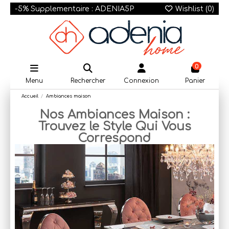
-5% Supplementaire : ADENIA5P
Wishlist (
0
)
0
Menu
Rechercher
Connexion
Panier
Accueil
Ambiances maison
Nos Ambiances Maison :
Trouvez le Style Qui Vous
Correspond