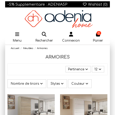
-5% Supplementaire : ADENIA5P
Wishlist (
0
)
0
Menu
Rechercher
Connexion
Panier
Accueil
Meubles
Armoires
ARMOIRES
Pertinence
12
Nombre de tiroirs
Styles
Couleur