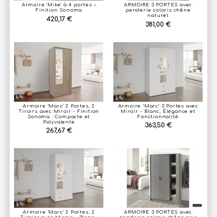
Armoire 'Mike' à 4 portes –
ARMOIRE 3 PORTES avec
Finition Sonoma
penderie coloris chêne
naturel
420,17 €
381,00 €
Armoire 'Marc' 2 Portes, 2
Armoire ‘Marc’ 3 Portes avec
Tiroirs avec Miroir - Finition
Miroir - Blanc, Élégance et
Sonoma : Compacte et
Fonctionnalité
Polyvalente
363,50 €
267,67 €
Armoire 'Marc' 2 Portes, 2
ARMOIRE 3 PORTES avec