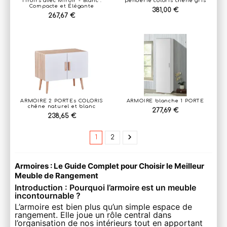
Tiroirs avec Miroir - Blanc :
penderie coloris chêne gris
Compacte et Élégante
381,00 €
267,67 €
ARMOIRE 2 PORTEs COLORIS
ARMOIRE blanche 1 PORTE
chêne naturel et blanc
277,69 €
238,65 €
1
2
Armoires : Le Guide Complet pour Choisir le Meilleur
Meuble de Rangement
Introduction : Pourquoi l’armoire est un meuble
incontournable ?
L’armoire est bien plus qu’un simple espace de
rangement. Elle joue un rôle central dans
l’organisation de nos intérieurs tout en apportant