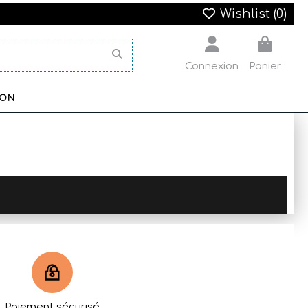
Wishlist (
0
)
Connexion
Panier
SON
Paiement sécurisé