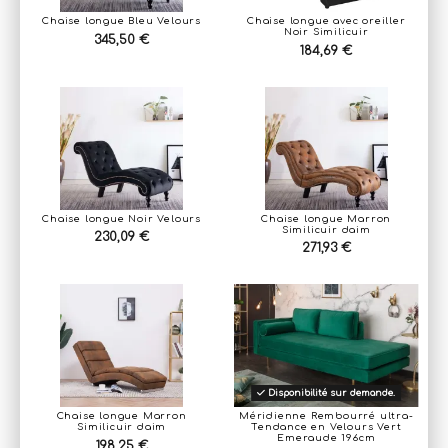
Chaise longue Bleu Velours
Chaise longue avec oreiller
Noir Similicuir
345,50 €
184,69 €
Chaise longue Noir Velours
Chaise longue Marron
Similicuir daim
230,09 €
271,93 €
Disponibilité sur demande.
Chaise longue Marron
Méridienne Rembourré ultra-
Similicuir daim
Tendance en Velours Vert
Emeraude 196cm
198,25 €