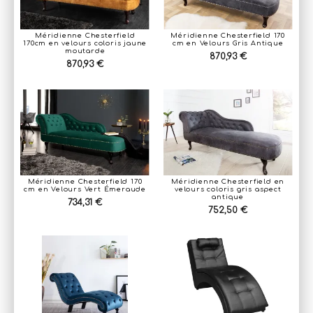
Méridienne Chesterfield
Méridienne Chesterfield 170
170cm en velours coloris jaune
cm en Velours Gris Antique
moutarde
870,93 €
870,93 €
Méridienne Chesterfield 170
Méridienne Chesterfield en
cm en Velours Vert Émeraude
velours coloris gris aspect
antique
734,31 €
752,50 €