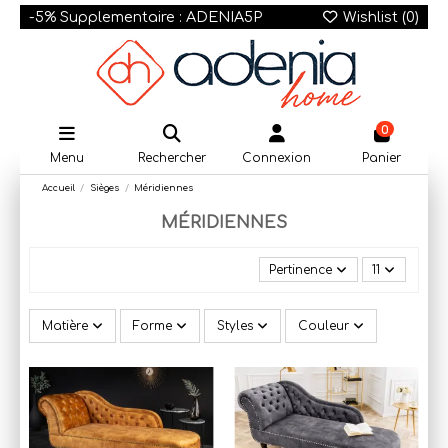
-5% Supplementaire : ADENIA5P
Wishlist (
0
)
0
Menu
Rechercher
Connexion
Panier
Accueil
Sièges
Méridiennes
MÉRIDIENNES
Pertinence
11
Matière
Forme
Styles
Couleur