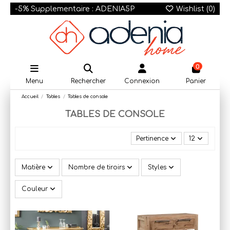
-5% Supplementaire : ADENIA5P
Wishlist (
0
)
0
Menu
Rechercher
Connexion
Panier
Accueil
Tables
Tables de console
TABLES DE CONSOLE
Pertinence
12
Matière
Nombre de tiroirs
Styles
Couleur