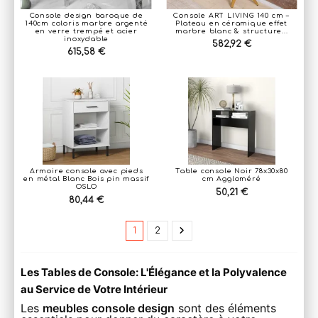
Console design baroque de
Console ART LIVING 140 cm –
140cm coloris marbre argenté
Plateau en céramique effet
en verre trempé et acier
marbre blanc & structure...
inoxydable
582,92 €
615,58 €
Armoire console avec pieds
Table console Noir 78x30x80
en métal Blanc Bois pin massif
cm Aggloméré
OSLO
50,21 €
80,44 €
1
2
Les Tables de Console: L'Élégance et la Polyvalence
au Service de Votre Intérieur
Les
meubles console design
sont des éléments