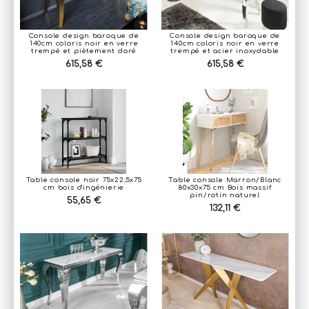
Console design baroque de
Console design baroque de
140cm coloris noir en verre
140cm coloris noir en verre
trempé et piètement doré
trempé et acier inoxydable
615,58 €
615,58 €
Table console noir 75x22,5x75
Table console Marron/Blanc
cm bois d'ingénierie
80x30x75 cm Bois massif
pin/rotin naturel
55,65 €
132,11 €