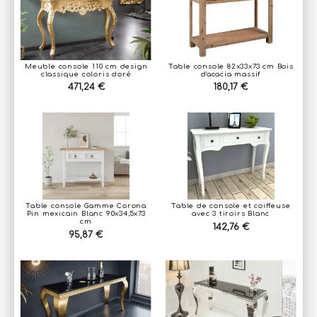
Meuble console 110 cm design
Table console 82x33x73 cm Bois
classique coloris doré
d'acacia massif
471,24 €
180,17 €
Table console Gamme Corona
Table de console et coiffeuse
Pin mexicain Blanc 90x34,5x73
avec 3 tiroirs Blanc
cm
142,76 €
95,87 €