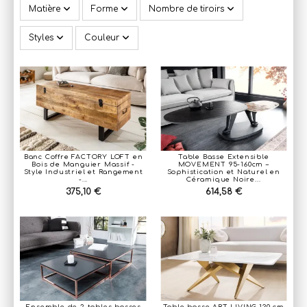
Matière
Forme
Nombre de tiroirs
Styles
Couleur
Banc Coffre FACTORY LOFT en
Table Basse Extensible
Bois de Manguier Massif -
MOVEMENT 95-160cm –
Style Industriel et Rangement
Sophistication et Naturel en
-...
Céramique Noire...
375,10 €
614,58 €