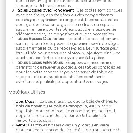
pour créer une grande surface ou séparément pour
répondre à différents besoins.
Tables Basses avec Rangement
: Ces tables sont conçues
avec des tiroirs, des étagères ou des compartiments
cachés pour optimiser le rangement. Elles sont idéales
pour garder le salon organisé en offrant un espace
supplémentaire pour les objets quotidiens tels que les
télécommandes, les magazines et autres accessoires.
Tables Basses Ottomanes
: Les tables basses ottomanes
sont rembourrées et peuvent également servir de sièges
supplémentaires ou de repose-pieds. Leur surface peut
être utilisée pour poser des plateaux, ajoutant ainsi une
touche de confort et de polyvalence à la pièce.
Tables Basses Relevables
: Équipées de mécanismes
permettant de relever le plateau, ces tables sont idéales
pour les petits espaces et peuvent servir de table de
repas ou de bureau d'appoint. Elles combinent
esthétisme et praticité, s'adaptant à divers usages.
Matériaux Utilisés
Bois Massif
: Le bois massif, tel que le
bois de chêne
, le
bois de noyer
ou le
bois de mangolia
, est un choix
populaire pour sa durabilité et son charme naturel. Il
apporte une touche de chaleur et de tradition à
n'importe quel salon.
Verre
: Les tables basses avec un plateau en verre
ajoutent une sensation de légèreté et de transparence à