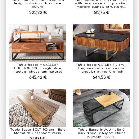
Ensemble de 2 tables basses
Table basse ART LIVING 130 cm
design coloris anthracite et
– Plateau en céramique effet
cuivre
marbre blanc & structure...
523,22 €
613,75 €
Table basse MAKASSAR
Table basse GATSBY 110 cm –
FUNCTION 110cm réglable en
Élégance rétro en bois de
hauteur sheesham naturel
manguier et marbre noir
645,42 €
644,58 €
Table Basse BOLT 100 cm – Bois
Table Basse Industrielle à
Massif de Sheesham Verni
Deux Niveaux Aspect chêne
sauvage naturel
349,81 €