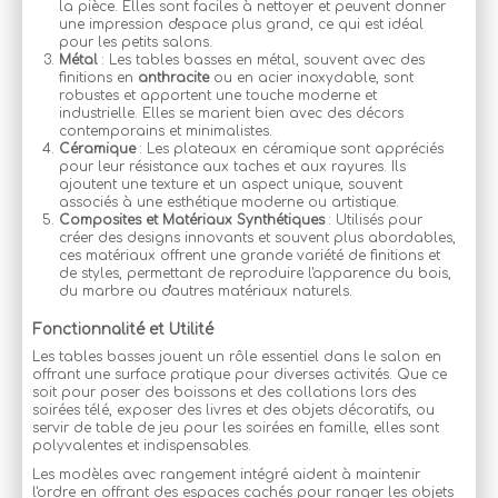
la pièce. Elles sont faciles à nettoyer et peuvent donner
une impression d'espace plus grand, ce qui est idéal
pour les petits salons.
Métal
: Les tables basses en métal, souvent avec des
finitions en
anthracite
ou en acier inoxydable, sont
robustes et apportent une touche moderne et
industrielle. Elles se marient bien avec des décors
contemporains et minimalistes.
Céramique
: Les plateaux en céramique sont appréciés
pour leur résistance aux taches et aux rayures. Ils
ajoutent une texture et un aspect unique, souvent
associés à une esthétique moderne ou artistique.
Composites et Matériaux Synthétiques
: Utilisés pour
créer des designs innovants et souvent plus abordables,
ces matériaux offrent une grande variété de finitions et
de styles, permettant de reproduire l'apparence du bois,
du marbre ou d'autres matériaux naturels.
Fonctionnalité et Utilité
Les tables basses jouent un rôle essentiel dans le salon en
offrant une surface pratique pour diverses activités. Que ce
soit pour poser des boissons et des collations lors des
soirées télé, exposer des livres et des objets décoratifs, ou
servir de table de jeu pour les soirées en famille, elles sont
polyvalentes et indispensables.
Les modèles avec rangement intégré aident à maintenir
l'ordre en offrant des espaces cachés pour ranger les objets