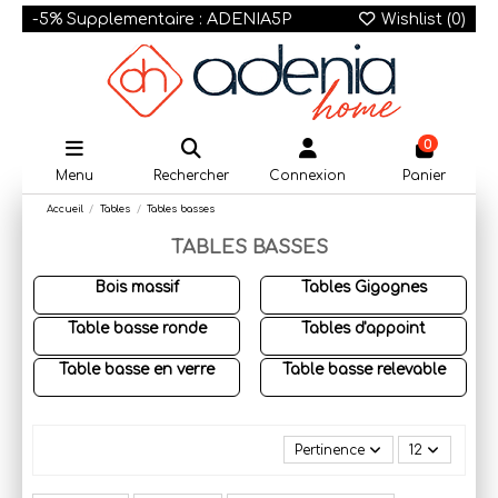
-5% Supplementaire : ADENIA5P
Wishlist (
0
)
0
Menu
Rechercher
Connexion
Panier
Accueil
Tables
Tables basses
TABLES BASSES
Bois massif
Tables Gigognes
Table basse ronde
Tables d'appoint
Table basse en verre
Table basse relevable
Pertinence
12