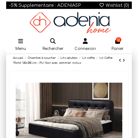
-5% Supplementaire : ADENIA5P
Wishlist (
0
)
0
Menu
Rechercher
Connexion
Panier
Accueil
Chambre à coucher
Lits adultes
Lit coffre
Lit Coffre
"Porto" 160x200 cm – PU Noir avec sommier inclus